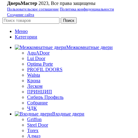
ДверьМастер
2023, Все права защищены
Пользовательское соглашение
Политика конфиденциальности
Создание сайта
Поиск
Меню
Категории
Межкомнатные двери
AquADoor
Lui Door
Optima Porte
PROFIL DOORS
Walsta
Крона
Леском
ПРИНЦИП
Сибирь Профиль
Собрание
ЧДК
Входные двери
Griffon
Steel Door
Torex
Алмаз