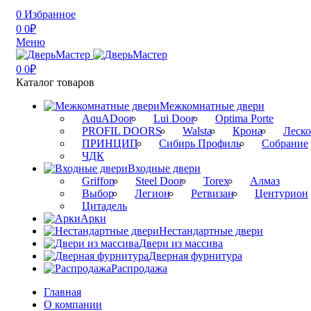
0
Избранное
0
0
₽
Меню
0
0
₽
Каталог товаров
Межкомнатные двери
AquADoor
Lui Door
Optima Porte
PROFIL DOORS
Walsta
Крона
Леск
ПРИНЦИП
Сибирь Профиль
Собрание
ЧДК
Входные двери
Griffon
Steel Door
Torex
Алмаз
Выбор
Легион
Ретвизан
Центурион
Цитадель
Арки
Нестандартные двери
Двери из массива
Дверная фурнитура
Распродажа
Главная
О компании