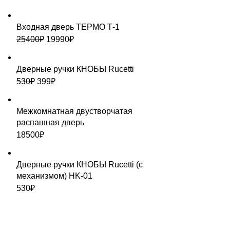
Входная дверь ТЕРМО Т-1
25400
₽
19990
₽
Дверные ручки КНОБЫ Rucetti
530
₽
399
₽
Межкомнатная двустворчатая
распашная дверь
18500
₽
Дверные ручки КНОБЫ Rucetti (с
механизмом) HK-01
530
₽