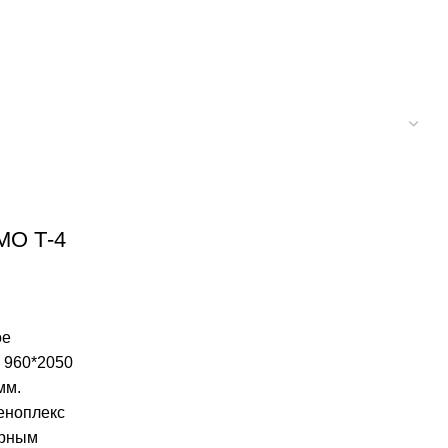
МО Т-4
ое
и 960*2050
мм.
еноплекс
ерным