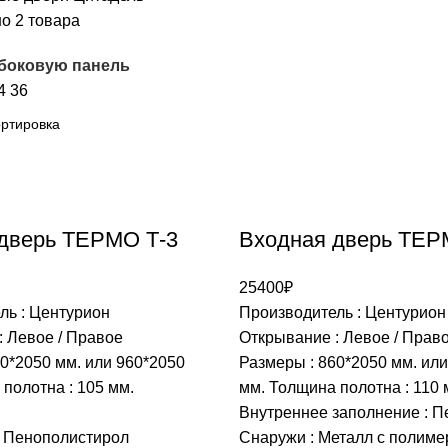
о 2 товара
 боковую панель
4
36
дверь ТЕРМО Т-3
Входная дверь ТЕР
25400
₽
ль : Центурион
Производитель : Центурион
: Левое / Правое
Открывание : Левое / Прав
0*2050 мм. или 960*2050
Размеры : 860*2050 мм. ил
полотна : 105 мм.
мм. Толщина полотна : 110 
Внутреннее заполнение : П
: Пенополистирол
Снаружи : Металл с полим