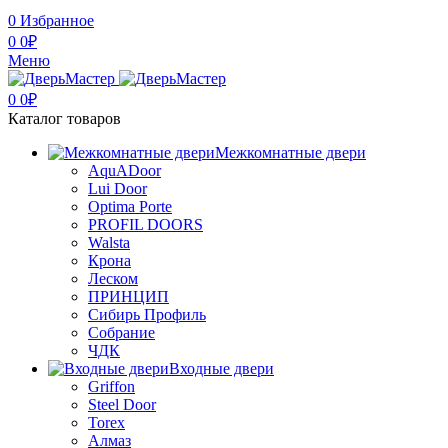
0
Избранное
0
0
₽
Меню
0
0
₽
Каталог товаров
Межкомнатные двери
AquADoor
Lui Door
Optima Porte
PROFIL DOORS
Walsta
Крона
Леском
ПРИНЦИП
Сибирь Профиль
Собрание
ЧДК
Входные двери
Griffon
Steel Door
Torex
Алмаз